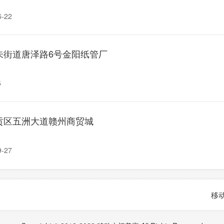
-22
朱街道唐泽路6号金阳纸管厂
5
贡区五洲大道赣州商贸城
-27
移