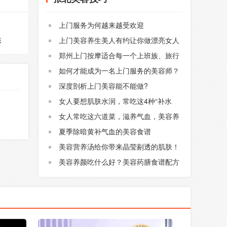
上门服务为何越来越受欢迎
上门美容养生美人有约让你做漂亮女人
形
郑州上门按摩适合每一个上班族、旅行
者
如何才能成为一名上门服务的美容师？
深度剖析上门美容能不能做?
女人要想肌肤水润，常吃这4种“补水
菜”，美白淡斑，好吃还不贵
女人常吃这六道菜，滋养气血，美容养
颜
夏季除暗黄补气血的美容食谱
美容营养汤给你带来晶莹剔透的肌肤！
美容养颜吃什么好？美容药膳食谱配方
让你50也不显老