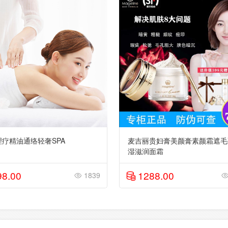
理疗精油通络轻奢SPA
麦吉丽贵妇膏美颜膏素颜霜遮毛
湿滋润面霜
98.00
1288.00
1839