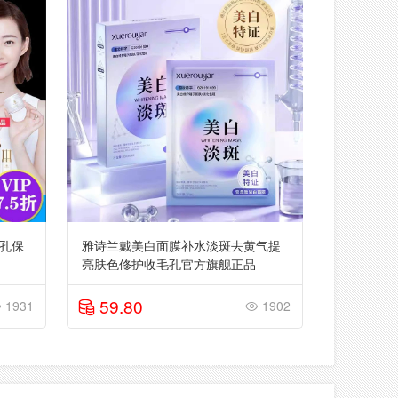
孔保
雅诗兰戴美白面膜补水淡斑去黄气提
亮肤色修护收毛孔官方旗舰正品
59.80
1931
1902