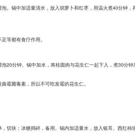
浸泡。锅中加适量清水，放入胡萝卜和红枣，用温火煮40分钟，
不足等都有食疗作用。
泡20分钟。锅中加水，将桂圆肉与花生仁一起下入，煮30分钟
黄曲霉菌毒素，所以不可吃发霉的花生仁。
净，切块；冰糖捣碎，备用。锅内加适量水，放入银耳、西红柿