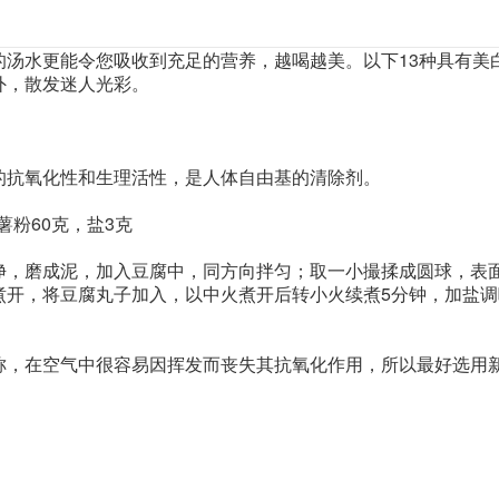
的汤水更能令您吸收到充足的营养，越喝越美。以下13种具有美
外，散发迷人光彩。
的抗氧化性和生理活性，是人体自由基的清除剂。
薯粉60克，盐3克
净，磨成泥，加入豆腐中，同方向拌匀；取一小撮揉成圆球，表
煮开，将豆腐丸子加入，以中火煮开后转小火续煮5分钟，加盐调
称，在空气中很容易因挥发而丧失其抗氧化作用，所以最好选用