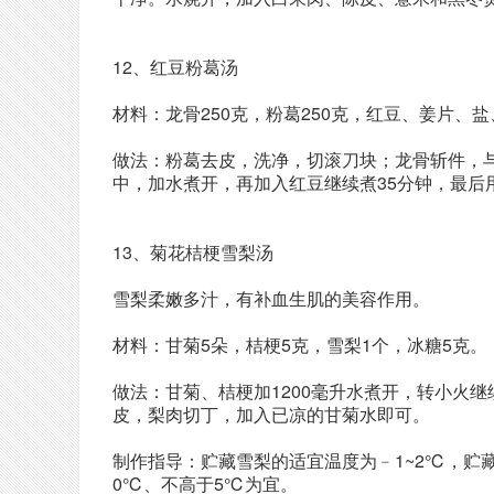
12、红豆粉葛汤
材料：龙骨250克，粉葛250克，红豆、姜片、
做法：粉葛去皮，洗净，切滚刀块；龙骨斩件，
中，加水煮开，再加入红豆继续煮35分钟，最后
13、菊花桔梗雪梨汤
雪梨柔嫩多汁，有补血生肌的美容作用。
材料：甘菊5朵，桔梗5克，雪梨1个，冰糖5克。
做法：甘菊、桔梗加1200毫升水煮开，转小火
皮，梨肉切丁，加入已凉的甘菊水即可。
制作指导：贮藏雪梨的适宜温度为﹣1~2℃，贮
0℃、不高于5℃为宜。