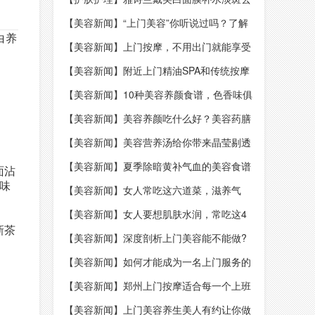
黄气提亮肤色修护收毛孔官方旗舰正品
【美容新闻】“上门美容”你听说过吗？了解
白养
多少？
【美容新闻】上门按摩，不用出门就能享受
专业spa
【美容新闻】附近上门精油SPA和传统按摩
有什么不同？
【美容新闻】10种美容养颜食谱，色香味俱
佳
【美容新闻】美容养颜吃什么好？美容药膳
食谱配方让你50也不显老
【美容新闻】美容营养汤给你带来晶莹剔透
的肌肤！
【美容新闻】夏季除暗黄补气血的美容食谱
面沾
味
【美容新闻】女人常吃这六道菜，滋养气
血，美容养颜
【美容新闻】女人要想肌肤水润，常吃这4
新茶
种“补水菜”，美白淡斑，好吃还不贵
【美容新闻】深度剖析上门美容能不能做?
【美容新闻】如何才能成为一名上门服务的
美容师？
【美容新闻】郑州上门按摩适合每一个上班
族、旅行者
【美容新闻】上门美容养生美人有约让你做