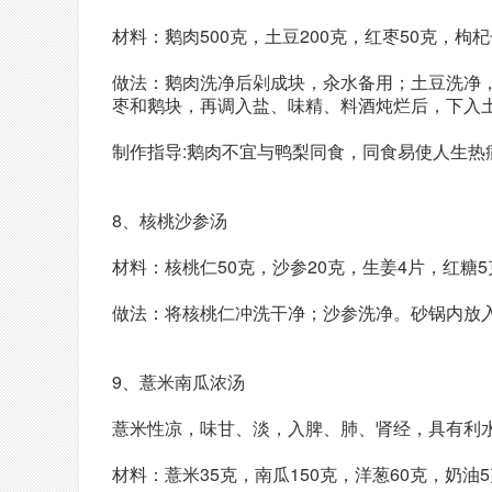
材料：鹅肉500克，土豆200克，红枣50克，
做法：鹅肉洗净后剁成块，汆水备用；土豆洗净
枣和鹅块，再调入盐、味精、料酒炖烂后，下入土
制作指导:鹅肉不宜与鸭梨同食，同食易使人生热
8、核桃沙参汤
材料：核桃仁50克，沙参20克，生姜4片，红糖5
做法：将核桃仁冲洗干净；沙参洗净。砂锅内放入
9、薏米南瓜浓汤
薏米性凉，味甘、淡，入脾、肺、肾经，具有利
材料：薏米35克，南瓜150克，洋葱60克，奶油