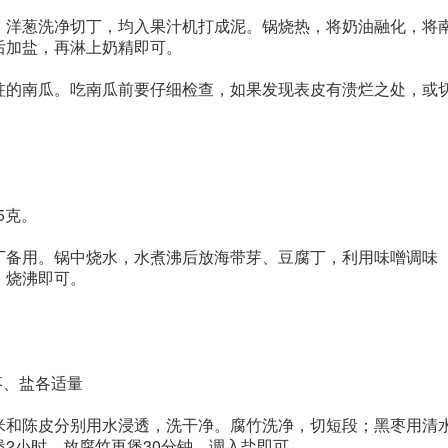
、洋葱洗净切丁，均入果汁机打成泥。锅烧热，将奶油融化，将
后加盐，再淋上奶精即可。
蛀的南瓜。吃南瓜前要仔细检查，如果发现表皮有溃烂之处，或
5克。
丁备用。锅中烧水，水煮沸后放海带芽、豆腐丁，利用味噌调味
，烧沸即可。
枣、盐各适量
米和陈皮分别用水浸透，洗干净。腐竹洗净，切短段；黑枣用清
2小时，放腐竹再煲30分钟，调入盐即可。