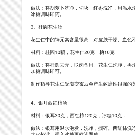
做法：将胡萝卜洗净，切块；红枣洗净，用温水
冰糖调味即阿。
3、桂圆花生汤
花生仁中的锌元素含量很高，对皮肤干燥、血色
材料：桂圆10颗，花生仁20克，糖10克
做法：将桂圆去壳，取肉备用。花生仁洗净，再浸
加糖调味即可。
制作指导花生仁受潮变霉后会产生致癌性很强的
4、银耳西红柿汤
材料：银耳30克，西红柿120克，冰糖10克．
做法：银耳用温水泡发，洗净，撕碎。西红柿洗
大火烧沸，调入冰糖再煮沸即成。