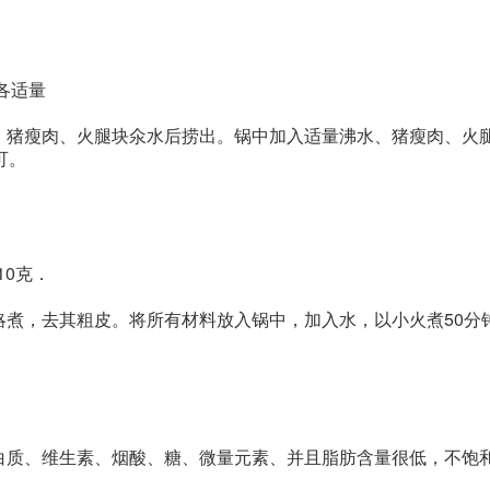
各适量
；猪瘦肉、火腿块氽水后捞出。锅中加入适量沸水、猪瘦肉、火
可。
10克．
略煮，去其粗皮。将所有材料放入锅中，加入水，以小火煮50分
白质、维生素、烟酸、糖、微量元素、并且脂肪含量很低，不饱