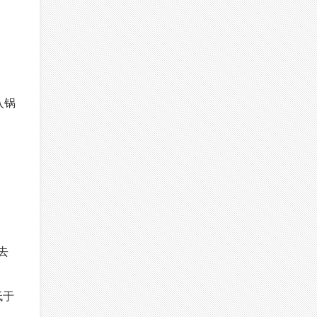
入锅
去
低于