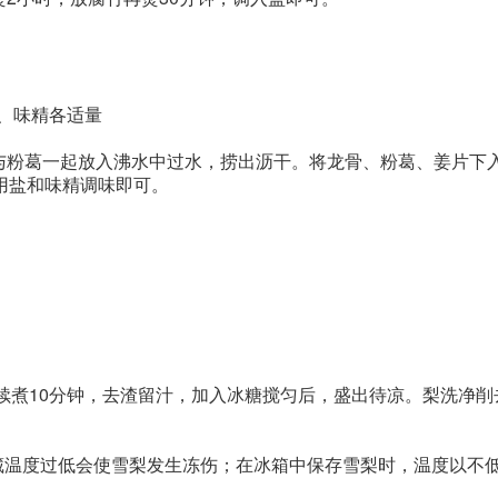
盐、味精各适量
与粉葛一起放入沸水中过水，捞出沥干。将龙骨、粉葛、姜片下
用盐和味精调味即可。
继续煮10分钟，去渣留汁，加入冰糖搅匀后，盛出待凉。梨洗净削
藏温度过低会使雪梨发生冻伤；在冰箱中保存雪梨时，温度以不