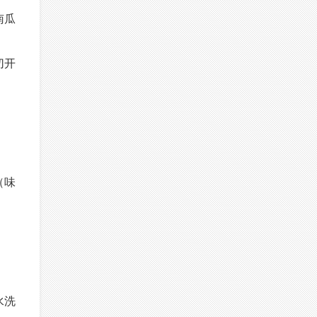
南瓜
切开
（味
水洗