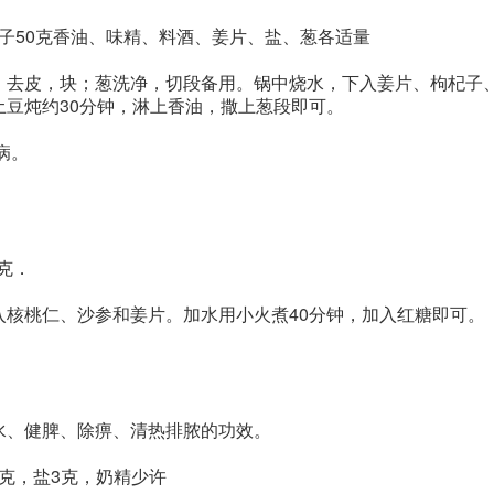
枸杞子50克香油、味精、料酒、姜片、盐、葱各适量
，去皮，块；葱洗净，切段备用。锅中烧水，下入姜片、枸杞子
豆炖约30分钟，淋上香油，撒上葱段即可。
病。
克．
核桃仁、沙参和姜片。加水用小火煮40分钟，加入红糖即可。
水、健脾、除痹、清热排脓的功效。
5克，盐3克，奶精少许