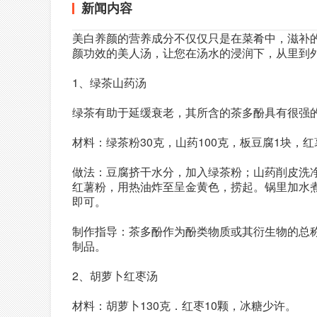
新闻内容
美白养颜的营养成分不仅仅只是在菜肴中，滋补
颜功效的美人汤，让您在汤水的浸润下，从里到
1、绿茶山药汤
绿茶有助于延缓衰老，其所含的茶多酚具有很强
材料：绿茶粉30克，山药100克，板豆腐1块，红
做法：豆腐挤干水分，加入绿茶粉；山药削皮洗
红薯粉，用热油炸至呈金黄色，捞起。锅里加水
即可。
制作指导：茶多酚作为酚类物质或其衍生物的总
制品。
2、胡萝卜红枣汤
材料：胡萝卜130克．红枣10颗，冰糖少许。