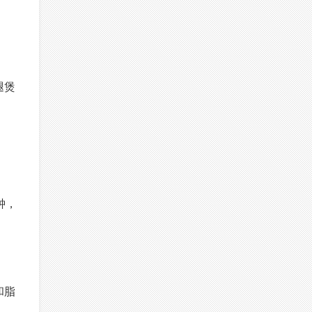
腿煲
钟，
和脂