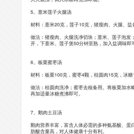
5、薏米莲子火腿汤
材料：薏米20克，莲子10克，猪瘦肉、火腿、盐
做法：猪瘦肉、火腿洗净切块；薏米、莲子泡发
开，下薏米、莲子煲50分钟至熟，加入盐调味即
6、板栗蜜枣汤
材料：板栗100克，蜜枣4颗，桂圆肉15克，冰糖
做法：桂圆肉洗净；蜜枣去核备用。将板栗加水
再加适量冰糖煮沸即可。
7、鹅肉土豆汤
鹅肉营养丰富，富含人体必需的多种氨基酸、蛋
肪酸含量高，对人体健康十分有利。