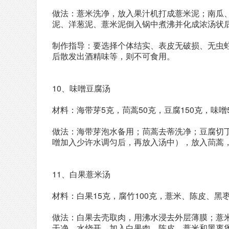
做法：薏米洗净，放入果汁机打成薏米泥；南瓜
泥、洋葱泥、薏米泥倒入锅中煮沸并化成浓汤状
制作指导：要选择个体结实、表皮无破损、无虫
后散发出酒精味等，则不可食用。
10、味噌豆腐汤
材料：海带芽5克，茼蒿50克，豆腐150克，味噌
做法：海带芽泡水备用；茼蒿去蒂洗净；豆腐切
噌加入少许水调匀后，再放入汤中），放入茼蒿
11、白果薏米汤
材料：白果15克，腐竹100克，薏米、陈皮、黑
做法：白果去壳取肉，用沸水浸去外层薄膜；薏
干净。水烧开，加入白果肉、陈皮、薏米和黑枣煲