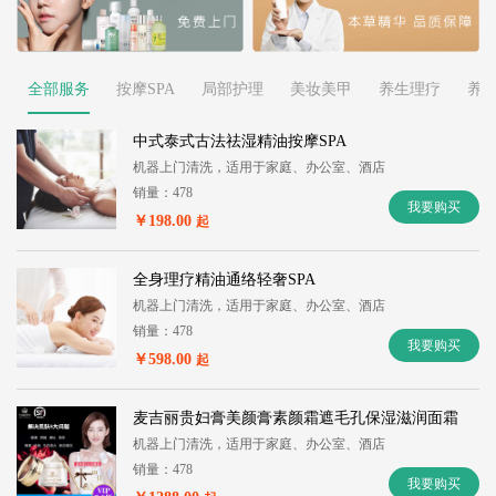
全部服务
按摩SPA
局部护理
美妆美甲
养生理疗
养
中式泰式古法祛湿精油按摩SPA
机器上门清洗，适用于家庭、办公室、酒店
销量：478
我要购买
￥198.00
起
全身理疗精油通络轻奢SPA
机器上门清洗，适用于家庭、办公室、酒店
销量：478
我要购买
￥598.00
起
麦吉丽贵妇膏美颜膏素颜霜遮毛孔保湿滋润面霜
机器上门清洗，适用于家庭、办公室、酒店
销量：478
我要购买