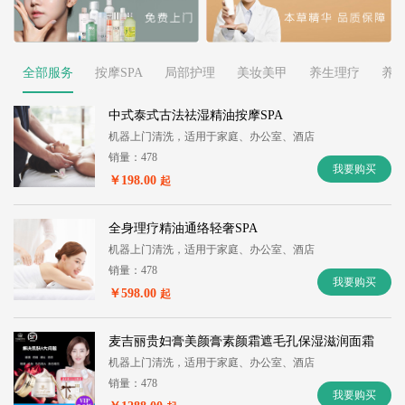
全部服务
按摩SPA
局部护理
美妆美甲
养生理疗
养
中式泰式古法祛湿精油按摩SPA
机器上门清洗，适用于家庭、办公室、酒店
销量：478
我要购买
￥198.00
起
全身理疗精油通络轻奢SPA
机器上门清洗，适用于家庭、办公室、酒店
销量：478
我要购买
￥598.00
起
麦吉丽贵妇膏美颜膏素颜霜遮毛孔保湿滋润面霜
机器上门清洗，适用于家庭、办公室、酒店
销量：478
我要购买