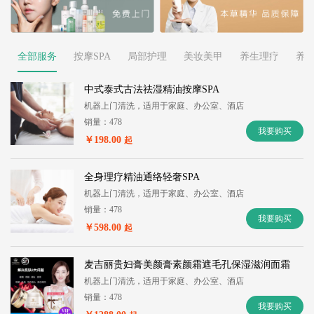
全部服务
按摩SPA
局部护理
美妆美甲
养生理疗
养
中式泰式古法祛湿精油按摩SPA
机器上门清洗，适用于家庭、办公室、酒店
销量：478
我要购买
￥198.00
起
全身理疗精油通络轻奢SPA
机器上门清洗，适用于家庭、办公室、酒店
销量：478
我要购买
￥598.00
起
麦吉丽贵妇膏美颜膏素颜霜遮毛孔保湿滋润面霜
机器上门清洗，适用于家庭、办公室、酒店
销量：478
我要购买