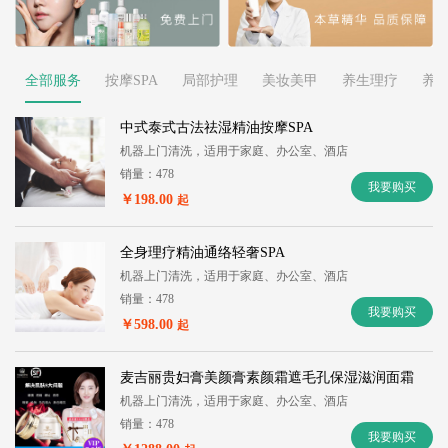
全部服务
按摩SPA
局部护理
美妆美甲
养生理疗
养
中式泰式古法祛湿精油按摩SPA
机器上门清洗，适用于家庭、办公室、酒店
销量：478
我要购买
￥198.00
起
全身理疗精油通络轻奢SPA
机器上门清洗，适用于家庭、办公室、酒店
销量：478
我要购买
￥598.00
起
麦吉丽贵妇膏美颜膏素颜霜遮毛孔保湿滋润面霜
机器上门清洗，适用于家庭、办公室、酒店
销量：478
我要购买