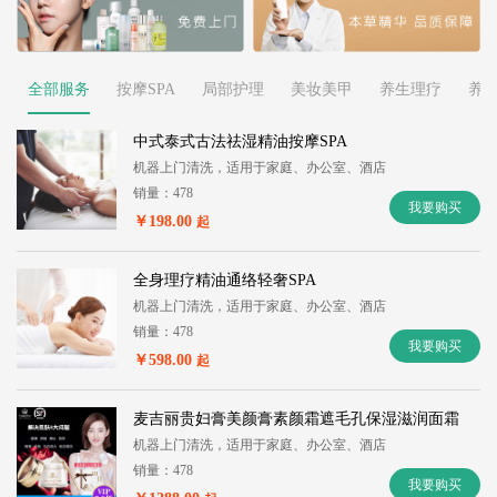
全部服务
按摩SPA
局部护理
美妆美甲
养生理疗
养
中式泰式古法祛湿精油按摩SPA
机器上门清洗，适用于家庭、办公室、酒店
销量：478
我要购买
￥198.00
起
全身理疗精油通络轻奢SPA
机器上门清洗，适用于家庭、办公室、酒店
销量：478
我要购买
￥598.00
起
麦吉丽贵妇膏美颜膏素颜霜遮毛孔保湿滋润面霜
机器上门清洗，适用于家庭、办公室、酒店
销量：478
我要购买