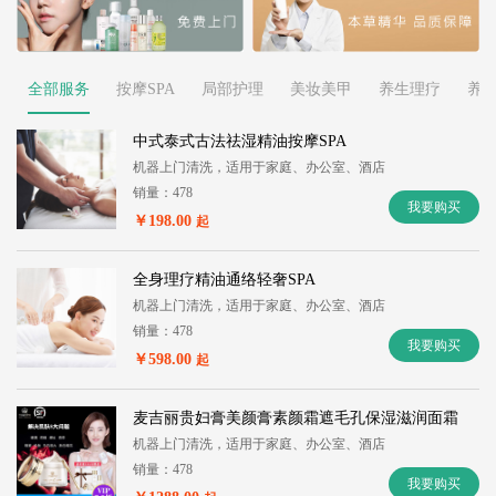
全部服务
按摩SPA
局部护理
美妆美甲
养生理疗
养
中式泰式古法祛湿精油按摩SPA
机器上门清洗，适用于家庭、办公室、酒店
销量：478
我要购买
￥198.00
起
全身理疗精油通络轻奢SPA
机器上门清洗，适用于家庭、办公室、酒店
销量：478
我要购买
￥598.00
起
麦吉丽贵妇膏美颜膏素颜霜遮毛孔保湿滋润面霜
机器上门清洗，适用于家庭、办公室、酒店
销量：478
我要购买