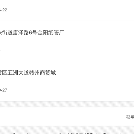
-22
朱街道唐泽路6号金阳纸管厂
5
贡区五洲大道赣州商贸城
-27
移