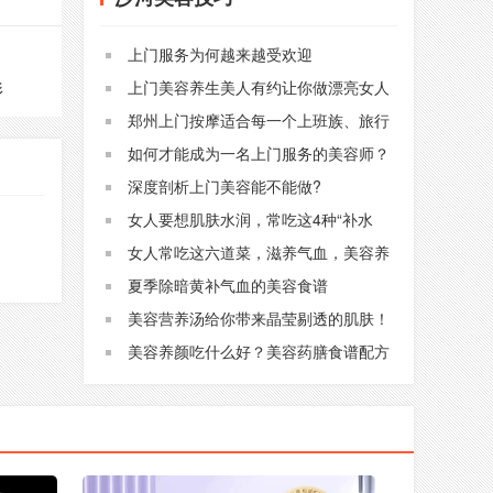
上门服务为何越来越受欢迎
上门美容养生美人有约让你做漂亮女人
形
郑州上门按摩适合每一个上班族、旅行
者
如何才能成为一名上门服务的美容师？
深度剖析上门美容能不能做?
女人要想肌肤水润，常吃这4种“补水
菜”，美白淡斑，好吃还不贵
女人常吃这六道菜，滋养气血，美容养
颜
夏季除暗黄补气血的美容食谱
美容营养汤给你带来晶莹剔透的肌肤！
美容养颜吃什么好？美容药膳食谱配方
让你50也不显老