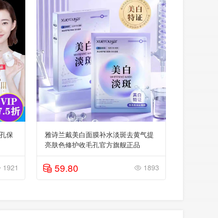
孔保
雅诗兰戴美白面膜补水淡斑去黄气提
亮肤色修护收毛孔官方旗舰正品
59.80
1921
1893