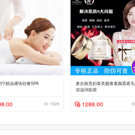
理疗精油通络轻奢SPA
麦吉丽贵妇膏美颜膏素颜霜遮毛
湿滋润面霜
98.00
1288.00
1828