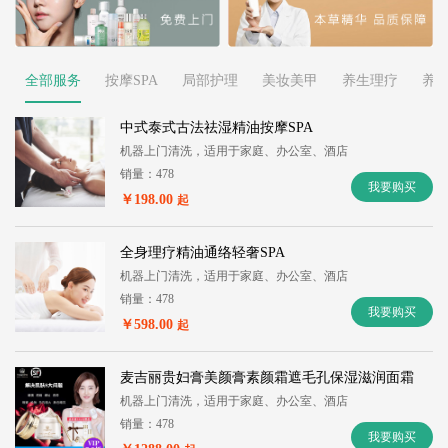
全部服务
按摩SPA
局部护理
美妆美甲
养生理疗
养
中式泰式古法祛湿精油按摩SPA
机器上门清洗，适用于家庭、办公室、酒店
销量：478
我要购买
￥198.00
起
全身理疗精油通络轻奢SPA
机器上门清洗，适用于家庭、办公室、酒店
销量：478
我要购买
￥598.00
起
麦吉丽贵妇膏美颜膏素颜霜遮毛孔保湿滋润面霜
机器上门清洗，适用于家庭、办公室、酒店
销量：478
我要购买