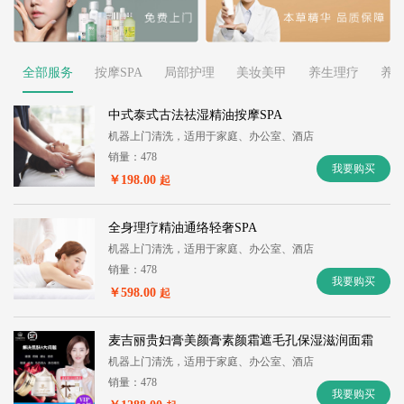
全部服务
按摩SPA
局部护理
美妆美甲
养生理疗
养
中式泰式古法祛湿精油按摩SPA
机器上门清洗，适用于家庭、办公室、酒店
销量：478
我要购买
￥198.00
起
全身理疗精油通络轻奢SPA
机器上门清洗，适用于家庭、办公室、酒店
销量：478
我要购买
￥598.00
起
麦吉丽贵妇膏美颜膏素颜霜遮毛孔保湿滋润面霜
机器上门清洗，适用于家庭、办公室、酒店
销量：478
我要购买