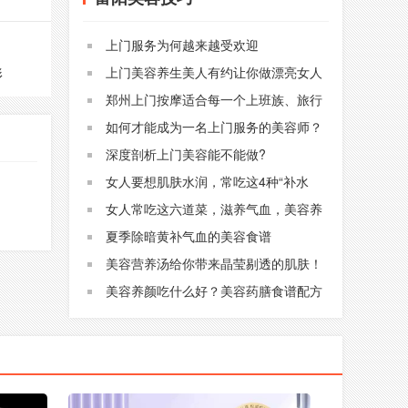
上门服务为何越来越受欢迎
上门美容养生美人有约让你做漂亮女人
形
郑州上门按摩适合每一个上班族、旅行
者
如何才能成为一名上门服务的美容师？
深度剖析上门美容能不能做?
女人要想肌肤水润，常吃这4种“补水
菜”，美白淡斑，好吃还不贵
女人常吃这六道菜，滋养气血，美容养
颜
夏季除暗黄补气血的美容食谱
美容营养汤给你带来晶莹剔透的肌肤！
美容养颜吃什么好？美容药膳食谱配方
让你50也不显老