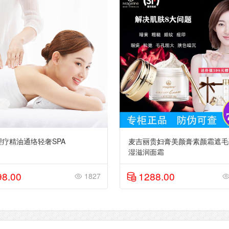
理疗精油通络轻奢SPA
麦吉丽贵妇膏美颜膏素颜霜遮毛
湿滋润面霜
98.00
1288.00
1827