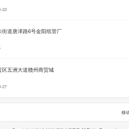
-22
朱街道唐泽路6号金阳纸管厂
5
贡区五洲大道赣州商贸城
-27
移