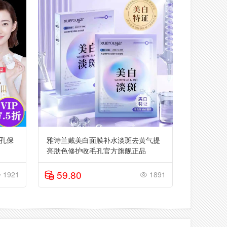
孔保
雅诗兰戴美白面膜补水淡斑去黄气提
亮肤色修护收毛孔官方旗舰正品
59.80
1921
1891