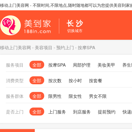
移动上门美容网 - 不限时间,不限地点,随时随地都可以为您提供美容到
长 沙
切换城市
移动上门美容网
-
美容项目
-
预约上门
-
按摩SPA
服务项目
全部
按摩SPA
局部护理
美妆美甲
养生
消费类型
全部
按次数
按小时
按套餐
服务群体
全部
限男性
限女性
男女不限
是否上门
全部
上门服务
到店服务
提前预约
快递